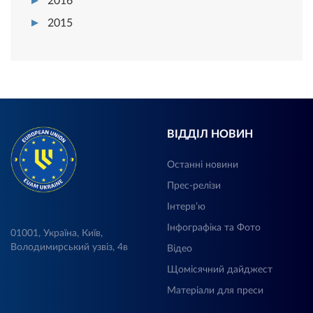
2016
2015
ВІДДІЛ НОВИН
Останні новини
Прес-релізи
Інтерв’ю
Інфографіка та Фото
01001, Україна, Київ,
Володимирський узвіз, 4в
Відео
Щомісячний дайджест
Матеріали для преси