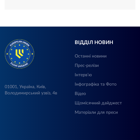
ВІДДІЛ НОВИН
Останні новини
Прес-релізи
Інтерв’ю
Інфографіка та Фото
01001, Україна, Київ,
Володимирський узвіз, 4в
Відео
Щомісячний дайджест
Матеріали для преси