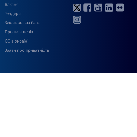
Вакансії
Тендери
Законодавча база
Про партнерів
ЄС в Україні
Заяви про приватність