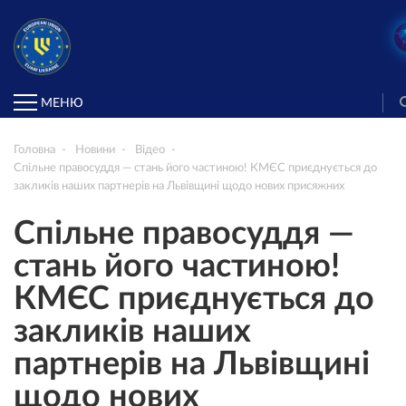
МЕНЮ
Головна
Новини
Відео
Спільне правосуддя — стань його частиною! КМЄС приєднується до
закликів наших партнерів на Львівщині щодо нових присяжних
Спільне правосуддя —
стань його частиною!
КМЄС приєднується до
закликів наших
партнерів на Львівщині
щодо нових