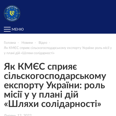
МЕНЮ
Головна
Новини
Відео
Як КМЄС сприяє сільскогосподарському експорту України: роль місії у
у плані дій «Шляхи солідарності»
Як КМЄС сприяє
сільскогосподарському
експорту України: роль
місії у у плані дій
«Шляхи солідарності»
Липень 12, 2022