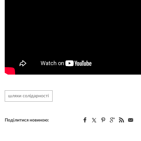
шляхи солідарності
Поділитися новиною: