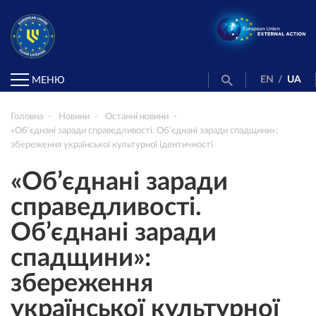
EN
/
UA
МЕНЮ
Головна
Новини
Останні новини
«Об’єднані заради справедливості. Об’єднані заради спадщини»:
збереження української культурної ідентичності
«Об’єднані заради
справедливості.
Об’єднані заради
спадщини»:
збереження
української культурної