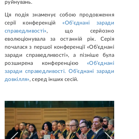
руйнувань.
Ця подія знаменує собою продовження
серії конференцій
«Об’єднані заради
справедливості»
, що серйозно
еволюціонувала за останній рік. Серія
почалася з першої конференції «Об’єднані
заради справедливості», а пізніше була
розширена конференцією
«Об’єднані
заради справедливості. Об’єднані заради
довкілля»
, серед інших сесій.