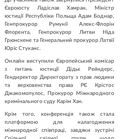
Євроюсту Ладіслав Хамран, Міністр
юстиції Республіки Польща Адам Боднар,
Генпрокурор Румунії Алекс-Флорін
Флорента, Генпрокурор Литви Ніда
Грюнскене та Генеральний прокурор Латвії
Юріс Стуканс.
Онлайн виступили Європейський комісар
з питань юстиції Дідьє Рейндерс,
Гендиректор Директорату з прав людини
та верховенства права РЄ Крістос
Джакомопулос, Прокурор Міжнародного
кримінального суду Карім Хан.
Крім того, конференція також стала
платформою для налагодження
міжнародної співпраці, завдяки зустрічі
Спільної слідчої групи щодо