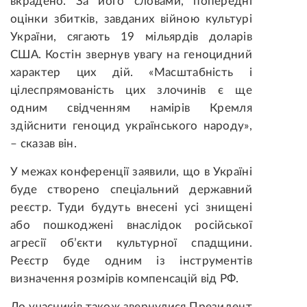
вкрадено. За його словами, попередні
оцінки збитків, завданих війною культурі
України, сягають 19 мільярдів доларів
США. Костін звернув увагу на геноцидний
характер цих дій. «Масштабність і
цілеспрямованість цих злочинів є ще
одним свідченням намірів Кремля
здійснити геноцид українського народу»,
– сказав він.
У межах конференції заявили, що в Україні
буде створено спеціальний державний
реєстр. Туди будуть внесені усі знищені
або пошкоджені внаслідок російської
агресії об’єкти культурної спадщини.
Реєстр буде одним із інструментів
визначення розмірів компенсацій від РФ.
До учасників також звернулися Президент