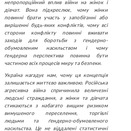
непропорційний вплив війни на жінок і
дівчат. Вона підкреслює, чому жінки
повинні брати участь у запобіганні або
вирішенні будь-яких конфліктів, чому всі
сторони конфлікту повинні вживати
заходів для боротьби з ґендерно-
обумовленим насильством і чому
ґендерна перспектива повинна бути
частиною всіх процесів миру та безпеки.
Україна нагадує нам, чому ця концепція
залишається життєво важливою. Російська
агресивна війна спричинила величезні
людські страждання, а жінки та дівчата
стикаються з набагато вищим ризиком
вимушеного переселення, торгівлі
людьми та ґендерно-обумовленого
насильства. Це не віддалені статистичні