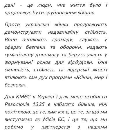
дані – це люди, чиє життя було і
продовжує бути зруйнованим війною.
Проте українські жінки продовжують
демонструвати надзвичайну стійкість.
Вони очолюють громади, служать у
сферах безпеки та оборони, надають
гуманітарну допомогу та беруть участь у
формуванні основ для відбудови. Їхня
сміливість, стійкість та лідерські якості
втілюють сам дух програми «Жінки, мир і
безпека».
Для КМЄС в Україні і для мене особисто
Резолюція 1325 є набагато більше, ніж
політикою: це те, ким ми є, це те, за що ми
виступаємо як Місія ЄС, і це те, що ми
робимо у партнерстві з нашими