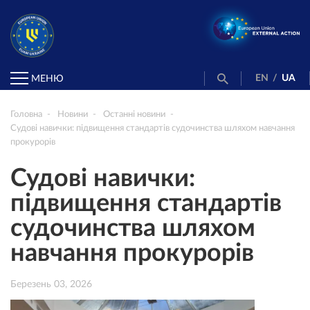
EN
/
UA
МЕНЮ
Головна
Новини
Останні новини
Судові навички: підвищення стандартів судочинства шляхом навчання
прокурорів
Судові навички:
підвищення стандартів
судочинства шляхом
навчання прокурорів
Березень 03, 2026