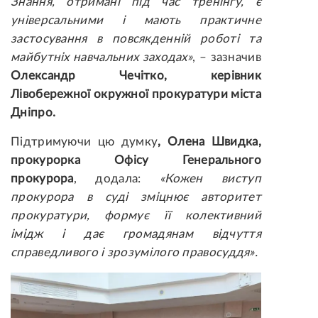
Знання, отримані під час тренінгу, є
універсальними і мають практичне
застосування в повсякденній роботі та
майбутніх навчальних заходах»
, – зазначив
Олександр Чечітко,
керівник
Лівобережної окружної прокуратури міста
Дніпро.
Підтримуючи цю думку
, Олена Швидка,
прокурорка Офісу Генерального
прокурора
, додала:
«Кожен виступ
прокурора в суді зміцнює авторитет
прокуратури, формує її колективний
імідж і дає громадянам відчуття
справедливого і зрозумілого правосуддя».