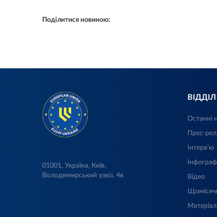
Поділитися новиною:
ВІДДІ
Останні 
Прес-рел
Інтерв’ю
Інфограф
01001, Україна, Київ,
Володимирський узвіз, 4в
Відео
Щомісяч
Матеріал