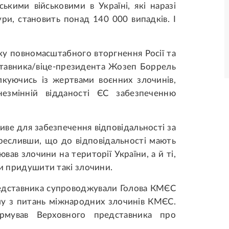
ськими військовими в Україні, які наразі
ури, становить понад 140 000 випадків. І
атку повномасштабного вторгнення Росії та
дставника/віце-президента Жозеп Боррель
ілкуючись із жертвами воєнних злочинів,
езмінній відданості ЄС забезпеченню
ве для забезпечення відповідальності за
кресливши, що до відповідальності мають
вав злочини на території України, а й ті,
чи придушити такі злочини.
представника супроводжували Голова КМЄС
ілу з питань міжнародних злочинів КМЄС.
ормував Верховного представника про
.