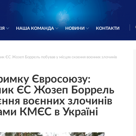
ІЯ
НАША КОМАНДА
НОВИНИ
КОНТАКТИ
к ЄС Жозеп Боррель побував у місцях скоєння воєнних злочинів
римку Євросоюзу:
ник ЄС Жозеп Боррель
єння воєнних злочинів
ами КМЄС в Україні