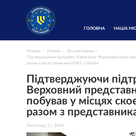
ГОЛОВНА
НАША МІС
Головна
Новини
Останні новини
Підтверджуючи підтримку Євросоюзу: Верховний представни
разом з представниками КМЄС в Україні
Підтверджуючи підт
Верховний представ
побував у місцях ско
разом з представник
Листопад 11, 2024