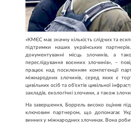
«КМЄС має значну кількість слідчих та ескп
підтримки наших українських партнері
документуванні місць злочинів, а та
переслідування воєнних злочинів», – по
працює над посиленням компетенції парт
міжнародних злочинів, серед яких є тор
цивільних осіб та об’єктів цивільної інфраст
закладів, екологічні злочини, а також зло
На завершення, Боррель високо оцінив під
ключовим партнером, що допомагає Укра
винних у міжнародних злочинах. Вона робит