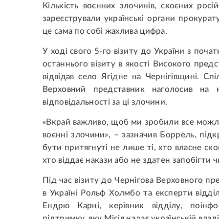
Кількість воєнних злочинів, скоєних росій
зареєстрували українські органи прокурат
це сама по собі жахлива цифра.
У ході свого 5-го візиту до України з поч
останнього візиту в якості Високого пре
відвідав село Ягідне на Чернігівщині. Сп
Верховний представник наголосив на н
відповідальності за ці злочини.
«Вкрай важливо, щоб ми зробили все можли
воєнні злочини», – зазначив Боррель, під
бути притягнуті не лише ті, хто власне скою
хто віддає накази або не здатен запобігти 
Під час візиту до Чернігова Верховного 
в Україні Рольф Холмбо та експерти відд
Ендрю Карні, керівник відділу, поінф
підтримку, яку Місія надає українській владі