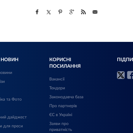
Л НОВИН
КОРИСНІ
ПІДПИ
ПОСИЛАННЯ
новини
Вакансії
ізи
Тендери
Законодавча база
іка та Фото
Про партнерів
ЄС в Україні
ний дайджест
Заяви про
и для преси
приватність