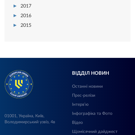
2017
2016
2015
ВІДДІЛ НОВИН
Останні новини
Прес-релізи
Інтерв’ю
Інфографіка та Фото
01001, Україна, Київ,
Володимирський узвіз, 4в
Відео
Щомісячний дайджест