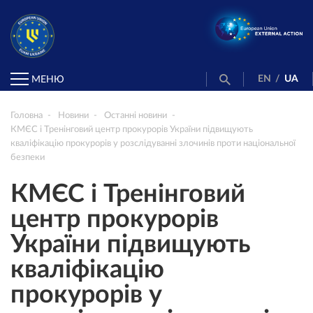
EN
/
UA
МЕНЮ
Головна
Новини
Останні новини
КМЄС і Тренінговий центр прокурорів України підвищують
кваліфікацію прокурорів у розслідуванні злочинів проти національної
безпеки
КМЄС і Тренінговий
центр прокурорів
України підвищують
кваліфікацію
прокурорів у