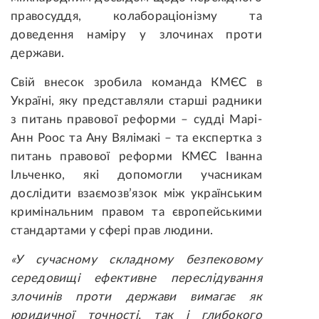
правосуддя, колабораціонізму та
доведення наміру у злочинах проти
держави.
Свій внесок зробила команда КМЄС в
Україні, яку представляли старші радники
з питань правової реформи – судді Марі-
Анн Роос та Ану Вялімакі – та експертка з
питань правової реформи КМЄС Іванна
Ільченко, які допомогли учасникам
дослідити взаємозв’язок між українським
кримінальним правом та європейськими
стандартами у сфері прав людини.
«У сучасному складному безпековому
середовищі ефективне переслідування
злочинів проти держави вимагає як
юридичної точності, так і глибокого