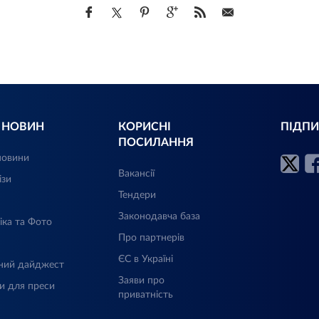
Л НОВИН
КОРИСНІ
ПІДПИ
ПОСИЛАННЯ
новини
Вакансії
ізи
Тендери
Законодавча база
іка та Фото
Про партнерів
ЄС в Україні
ний дайджест
Заяви про
и для преси
приватність