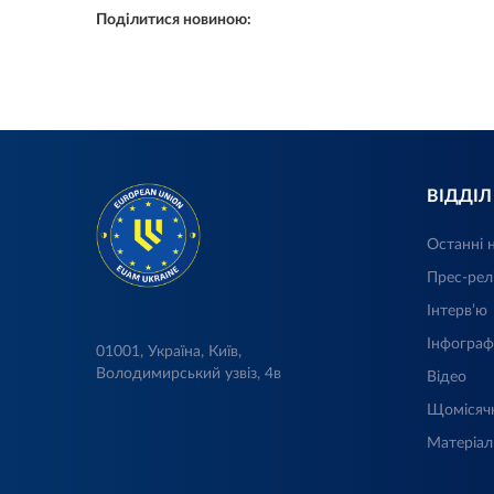
Поділитися новиною:
ВІДДІ
Останні 
Прес-рел
Інтерв’ю
Інфограф
01001, Україна, Київ,
Володимирський узвіз, 4в
Відео
Щомісяч
Матеріал