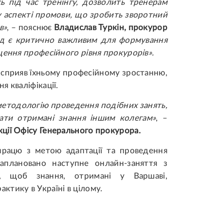
 під час тренінгу, дозволить тренерам
 аспекті промови, що зробить зворотний
в»
, – пояснює
Владислав Туркін, прокурор
хід є критично важливим для формування
щення професійного рівня прокурорів».
и сприяв їхньому професійному зростанню,
 кваліфікації.
методологію проведення подібних занять,
ти отримані знання іншим колегам»
, –
кції Офісу Генерального прокурора.
працю з метою адаптації та проведення
заплановано наступне онлайн-заняття з
, щоб знання, отримані у Варшаві,
тику в Україні в цілому.