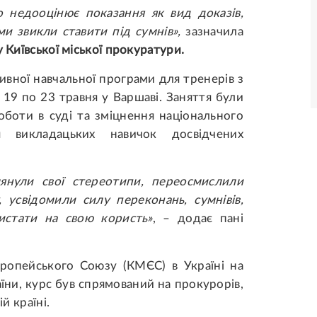
о недооцінює показання як вид доказів,
и звикли ставити під сумнів
»,
зазначила
 Київської міської прокуратури.
сивної навчальної програми для тренерів з
 19 по 23 травня у Варшаві. Заняття були
оботи в суді та зміцнення національного
я викладацьких навичок досвідчених
лянули свої стереотипи, переосмислили
 усвідомили силу переконань, сумнівів,
ристати на свою користь
»
, – додає пані
вропейського Союзу (КМЄС) в Україні на
їни, курс був спрямований на прокурорів,
й країні.