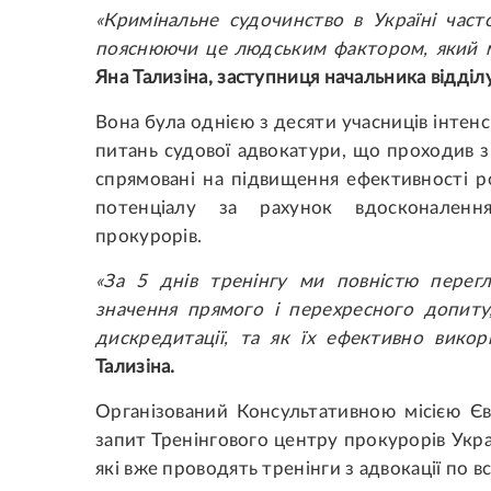
«Кримінальне судочинство в Україні част
пояснюючи це людським фактором, який м
Яна Тализіна, заступниця начальника відділу
Вона була однією з десяти учасниців інтен
питань судової адвокатури, що проходив з
спрямовані на підвищення ефективності р
потенціалу за рахунок вдосконаленн
прокурорів.
«За 5 днів тренінгу ми повністю перег
значення прямого і перехресного допиту,
дискредитації, та як їх ефективно вико
Тализіна.
Організований Консультативною місією Є
запит Тренінгового центру прокурорів Укра
які вже проводять тренінги з адвокації по всі