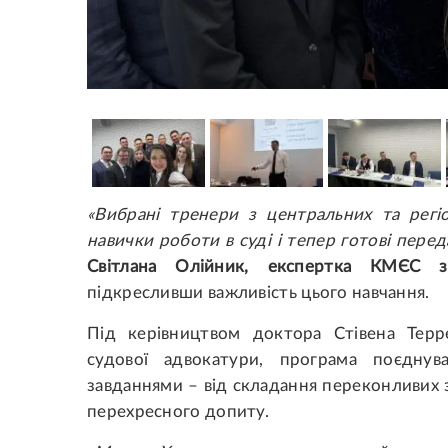
«Вибрані тренери з центральних та регі
навички роботи в суді і тепер готові перед
Світлана Олійник, експертка КМЄС з
підкресливши важливість цього навчання.
Під керівництвом доктора Стівена Терр
судової адвокатури, програма поєдну
завданнями – від складання переконливих 
перехресного допиту.