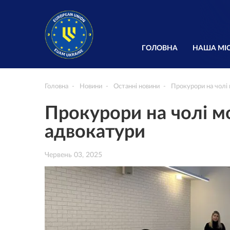
ГОЛОВНА
НАША МІС
Головна
Новини
Останні новини
Прокурори на чолі 
Прокурори на чолі мо
адвокатури
Червень 03, 2025