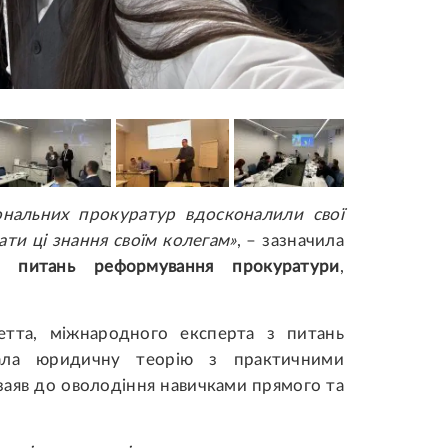
ональних прокуратур вдосконалили свої
ати ці знання своїм колегам»
, – зазначила
 питань реформування прокуратури
,
етта, міжнародного експерта з питань
вала юридичну теорію з практичними
заяв до оволодіння навичками прямого та