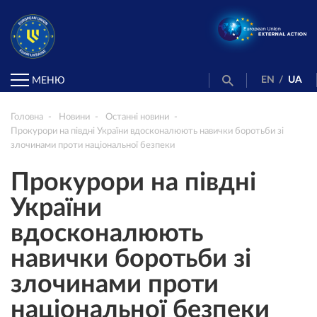
EN
/
UA
МЕНЮ
Головна
Новини
Останні новини
Прокурори на півдні України вдосконалюють навички боротьби зі
злочинами проти національної безпеки
Прокурори на півдні
України
вдосконалюють
навички боротьби зі
злочинами проти
національної безпеки