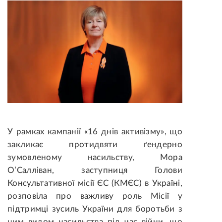
У рамках кампанії «16 днів активізму», що
закликає протидвяти ґендерно
зумовленому насильству, Мора
О’Салліван, заступниця Голови
Консультативної місії ЄС (КМЄС) в Україні,
розповіла про важливу роль Місії у
підтримці зусиль України для боротьби з
цим видом насильства під час війни, що