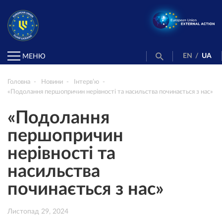
EN
/
UA
МЕНЮ
Головна
Новини
Інтерв’ю
«Подолання першопричин нерівності та насильства починається з нас»
«Подолання
першопричин
нерівності та
насильства
починається з нас»
Листопад 29, 2024