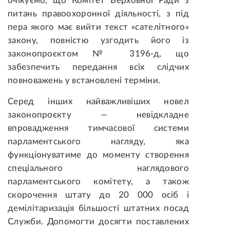
очікуємо, що Комітет Верховної Ради з
питань правоохоронної діяльності, з під
пера якого має вийти текст «сателітного»
закону, повністю узгодить його із
законопроєктом № 3196-д, що
забезпечить передання всіх слідчих
повноважень у встановлені терміни.
Серед інших найважливіших новел
законопроєкту — невідкладне
впровадження тимчасової системи
парламентського нагляду, яка
функціонуватиме до моменту створення
спеціального наглядового
парламентського комітету, а також
скорочення штату до 20 000 осіб і
демілітаризація більшості штатних посад
Служби. Допомогти досягти поставлених