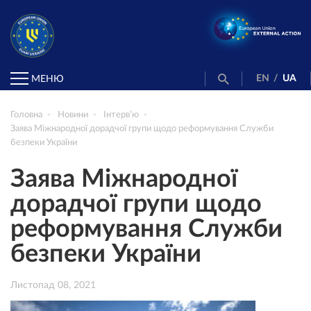
EN
/
UA
МЕНЮ
Головна
Новини
Інтерв’ю
Заява Міжнародної дорадчої групи щодо реформування Служби
безпеки України
Заява Міжнародної
дорадчої групи щодо
реформування Служби
безпеки України
Листопад 08, 2021