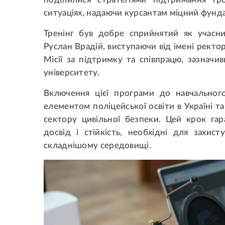
ситуаціях, надаючи курсантам міцний фундам
Тренінг був добре сприйнятий як учасни
Руслан Врадій, виступаючи від імені ректо
Місії за підтримку та співпрацю, зазнач
університету.
Включення цієї програми до навчально
елементом поліцейської освіти в Україні 
сектору цивільної безпеки. Цей крок га
досвід і стійкість, необхідні для захи
складнішому середовищі.