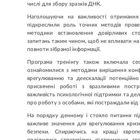
числі для збору зразків ДНК.
Наголошуючи на важливості отримання 
підкреслили роль точних методів прове
методики встановлення довірливих ст
запитань таким чином, щоб не впливати на 
повноти зібраної інформації.
Програма тренінгу також включала сес
ознайомилися з методами вирішення конф
врегулюванню та деескалації потенційно 
присвячені роботі з вразливими пост
важливість психологічної підтримки та де
про роботу з особами, які постраждали від
На порядку денному і стояло питання під
важливе значення для врегулювання кризо
безпеки. Спираючись на кращі європ
поділилися стратегіями підтримання гр