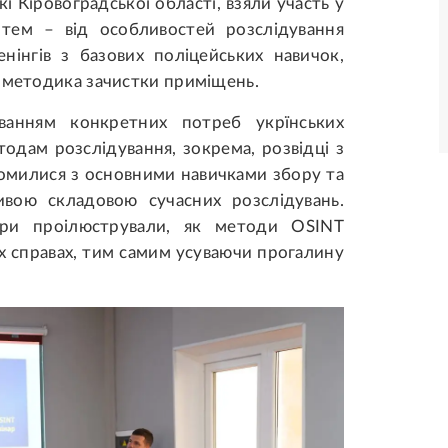
і Кіровоградської області, взяли участь у
тем – від особливостей розслідування
нінгів з базових поліцейських навичок,
а методика зачистки приміщень.
анням конкретних потреб укрїнських
тодам розслідування, зокрема, розвідці з
йомилися з основними навичками збору та
ивою складовою сучасних розслідувань.
нери проілюстрували, як методи OSINT
х справах, тим самим усуваючи прогалину