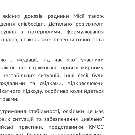
якісних доказів, радники Місії також
дення співбесіди. Детально розглянули
осунків з потерпілими, формулювання
свідків, а також забезпечення точності та
ію з медіації, під час якої учасники
ліктів, що спрямовані сприяти мирному
нестабільних ситуацій. Інші сесії були
раждалими та свідками, підкреслюючи
лікатного підходу, особливо коли йдеться
 травми.
тримання стабільності, оскільки це має
вих ситуацій та забезпечення цивільної
ейські практики, представники КМЄС
омадської безпеки в непередбачуваних