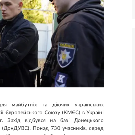
я майбутніх та діючих українських
сії Європейського Союзу (КМЄС) в Україні
г. Захід відбувся на базі Донецького
в (ДонДУВС). Понад 730 учасників, серед