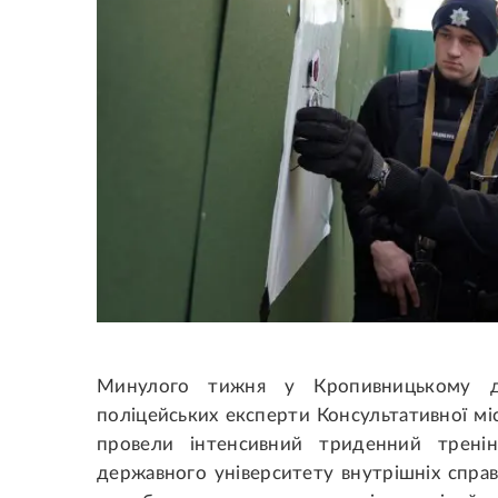
Минулого тижня у Кропивницькому дл
поліцейських експерти Консультативної мі
провели інтенсивний триденний тренін
державного університету внутрішніх спра