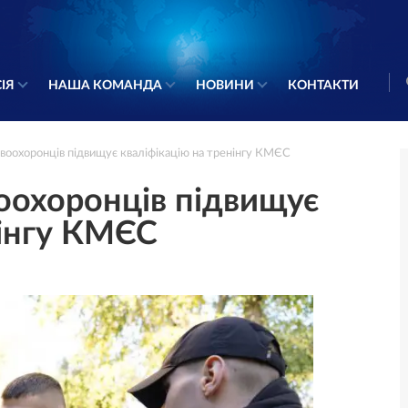
ІЯ
НАША КОМАНДА
НОВИНИ
КОНТАКТИ
воохоронців підвищує кваліфікацію на тренінгу КМЄС
оохоронців підвищує
нінгу КМЄС