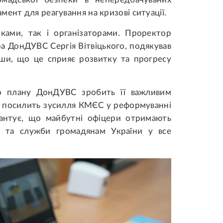
ент для реагування на кризові ситуації.
ками, так і організаторами. Проректор
ра ДонДУВС Сергія Вітвіцького, подякував
ивши, що це сприяє розвитку та прогресу
го плану ДонДУВС зробить її важливим
та посилить зусилля КМЄС у реформуванні
рантує, що майбутні офіцери отримають
сту та служби громадянам України у все