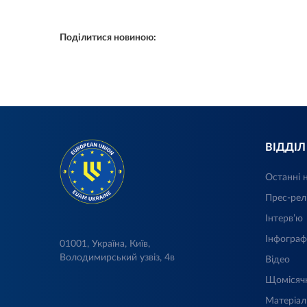
Поділитися новиною:
ВІДДІ
Останні 
Прес-рел
Інтерв’ю
Інфограф
01001, Україна, Київ,
Володимирський узвіз, 4в
Відео
Щомісяч
Матеріал