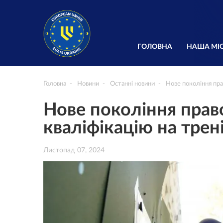
ГОЛОВНА
НАША МІС
Головна
Новини
Останні новини
Нове покоління пра
Нове покоління прав
кваліфікацію на тре
Листопад 07, 2024