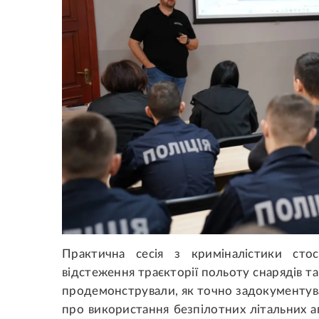
Практична сесія з криміналістики стос
відстеження траєкторії польоту снарядів т
продемонстрували, як точно задокументува
про використання безпілотних літальних а