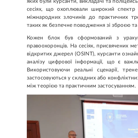
яких були курсанти, викладачі та поліцейськ
сесіях, що охоплювали широкий спектр 
міжнародних злочинів до практичних тре
таких як безпечне поводження зі зброєю т
Кожен блок був сформований з урахув
правоохоронців. На сесіях, присвячених ме
відкритих джерел (OSINT), курсанти озна
аналізу цифрової інформації, що є важл
Використовуючи реальні сценарії, тре
застосовуються у складних або конфліктни
між теорією та практичним застосуванням.