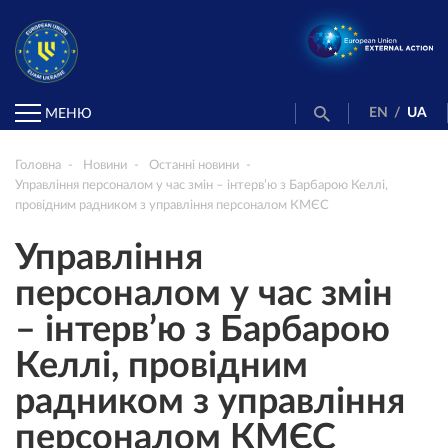
EN
/
UA
МЕНЮ
Головна
Новини
Останні новини
Управління персоналом у час змін – інтерв’ю з Барбарою Келлі,
провідним радником з управління персоналом КМЄС
Управління
персоналом у час змін
– інтерв’ю з Барбарою
Келлі, провідним
радником з управління
персоналом КМЄС