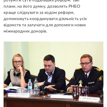
розуміти суть подальших реформ. Такі
плани, на його думку, дозволять РНБО
краще слідкувати за ходом реформ,
допоможуть координувати діяльність усіх
відомств та залучати для допомоги нових
міжнародних донорів.