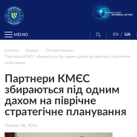
EN
/
UA
МЕНЮ
Головна
Новини
Останні новини
Партнери КМЄС збираються під одним дахом на піврічне стратегічне
планування
Партнери КМЄС
збираються під одним
дахом на піврічне
стратегічне планування
Липень 08, 2016