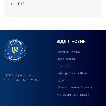
2015
ВІДДІЛ НОВИН
Останні новини
Прес-релізи
Інтерв’ю
Інфографіка та Фото
01001, Україна, Київ,
Володимирський узвіз, 4в
Відео
Щомісячний дайджест
Матеріали для преси