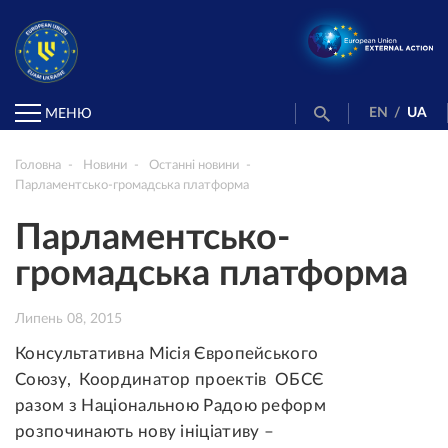
EN
/
UA
МЕНЮ
Головна
Новини
Останні новини
Парламентсько-громадська платформа
Парламентсько-
громадська платформа
Липень 08, 2015
Консультативна Місія Європейського
Союзу, Координатор проектів ОБСЄ
разом з Національною Радою реформ
розпочинають нову ініціативу –