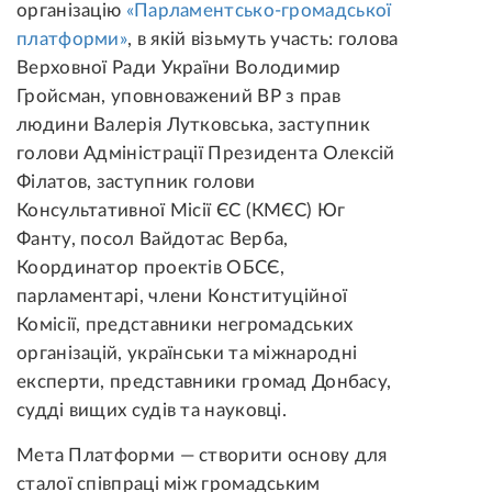
організацію
«Парламентсько-громадської
платформи»
, в якій візьмуть участь: голова
Верховної Ради України
Володимир
Гройсман
, уповноважений ВР з прав
людини
Валерія Лутковська
, заступник
голови Адміністрації Президента
Олексій
Філатов
, заступник голови
Консультативної Місії ЄС (КМЄС)
Юг
Фанту
, посол
Вайдотас Верба
,
Координатор проектів ОБСЄ,
парламентарі, члени Конституційної
Комісії, представники негромадських
організацій, українськи та міжнародні
експерти, представники громад Донбасу,
судді вищих судів та науковці.
Мета Платформи — створити основу для
сталої співпраці між громадським