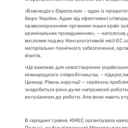
«Взаємодія з Європолом – один із пріорит
бюро України. Адже від ефективної співпра
правоохоронними органами інших країн зале
кримінальних провадженнях», — наголосив
висловив подяку Консультативній місії ЄС з
матеріально-технічного забезпечення, орган
візитів.
«Це важливо для новостворених українськи
міжнародного співробітництва, – підкресл
Цинкар. Рівень корупції — серйозна проблем
знадобиться роки дуже напруженої роботи.
ентузіазмом до роботи. Але вони мають от
В середині травня, КМЄС організувала навч
Польщі, де був підписаний Меморандум пр