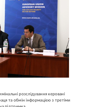
имінальні розслідування керовані
раця та обмін інформацією з третіми
на підтримка.