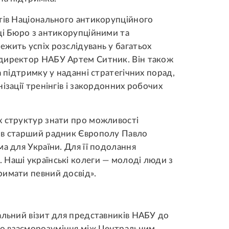
етів Національного антикорупційного
ці Бюро з антикорупційними та
жить успіх розслідувань у багатьох
 директор НАБУ Артем Ситник. Він також
а підтримку у наданні стратегічних порад,
ізації тренінгів і закордонних робочих
х структур знати про можливості
ив старший радник Європолу Павло
а для України. Для її подолання
 Наші українські колеги — молоді люди з
римати певний досвід».
альний візит для представників НАБУ до
о взаєморозуміння між Центральним