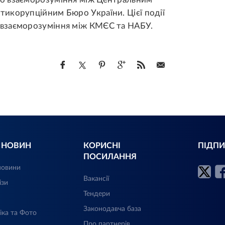
икорупційним Бюро України. Цієї події
взаєморозуміння між КМЄС та НАБУ.
Л НОВИН
КОРИСНІ
ПІДПИ
ПОСИЛАННЯ
новини
Вакансії
ізи
Тендери
Законодавча база
іка та Фото
Про партнерів