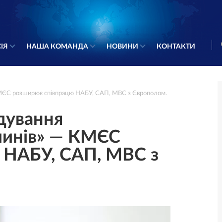
ІЯ
НАША КОМАНДА
НОВИНИ
КОНТАКТИ
 КМЄС розширює співпрацю НАБУ, САП, МВС з Європолом.
ідування
чинів» — КМЄС
 НАБУ, САП, МВС з