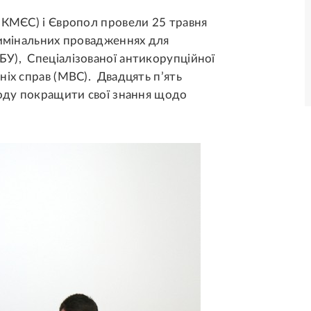
(КМЄС) і Європол провели 25 травня
римінальних провадженнях для
У), Спеціалізованої антикорупційної
ніх справ (МВС). Двадцять п’ять
году покращити свої знання щодо