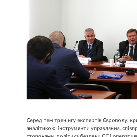
Серед тем тренінгу експертів Європолу: кр
аналітикою, інструменти управляння, співп
сторонами, політика безпеки ЄС і оператив