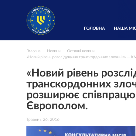
ГОЛОВНА
НАША МІС
Головна
Новини
Останні новини
«Новий рівень розслідування транскордонних злочинів» —
«Новий рівень розсл
транскордонних зло
розширює співпрацю
Європолом.
Травень 26, 2016