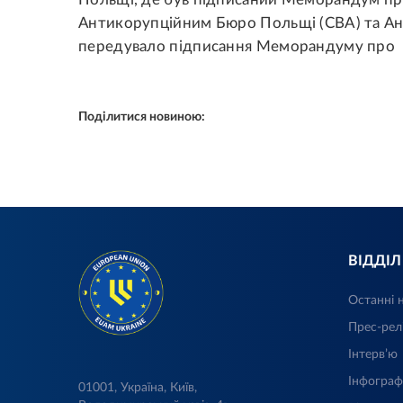
Антикорупційним Бюро Польщі (CBA) та Ант
передувало підписання Меморандуму про 
Поділитися новиною:
ВІДДІ
Останні 
Прес-рел
Інтерв’ю
Інфограф
01001, Україна, Київ,