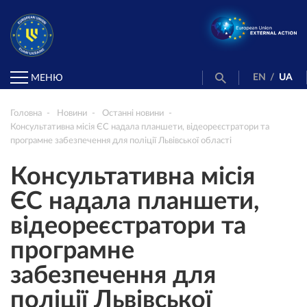
EN
/
UA
МЕНЮ
Головна
Новини
Останні новини
Консультативна місія ЄС надала планшети, відеореєстратори та
програмне забезпечення для поліції Львівської області
Консультативна місія
ЄС надала планшети,
відеореєстратори та
програмне
забезпечення для
поліції Львівської