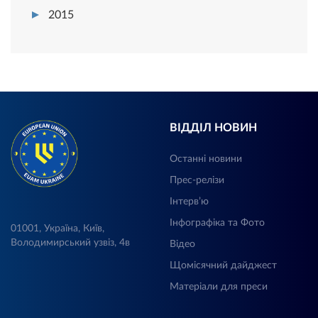
2015
ВІДДІЛ НОВИН
Останні новини
Прес-релізи
Інтерв’ю
Інфографіка та Фото
01001, Україна, Київ,
Володимирський узвіз, 4в
Відео
Щомісячний дайджест
Матеріали для преси