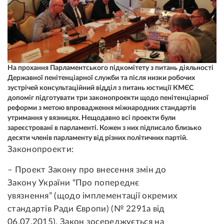
На прохання Парламентського підкомітету з питань діяльності
Державної пенітенціарної служби та після низки робочих
зустрічей консультаційний відділ з питань юстиції КМЄС
допоміг підготувати три законопроекти щодо пенітенціарної
реформи з метою впровадження міжнародних стандартів
утримання у вязницях. Нещодавно всі проекти були
зареєстровані в парламенті. Кожен з них підписало близько
десяти членів парламенту від різних політичних партій.
Законопроекти:
– Проект Закону про внесення змін до
Закону України “Про попереднє
увязнення” (щодо імплементації окремих
стандартів Ради Європи) (№ 2291а від
06.07.2015).
Закон зосереджується на