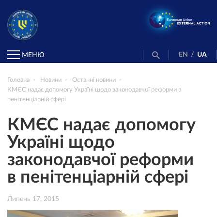
EN
/
UA
МЕНЮ
Головна
Новини
Останні новини
КМЄС надає допомогу Україні щодо законодавчої реформи в
пенітенціарній сфері
КМЄС надає допомогу
Україні щодо
законодавчої реформи
в пенітенціарній сфері
Липень 17, 2015