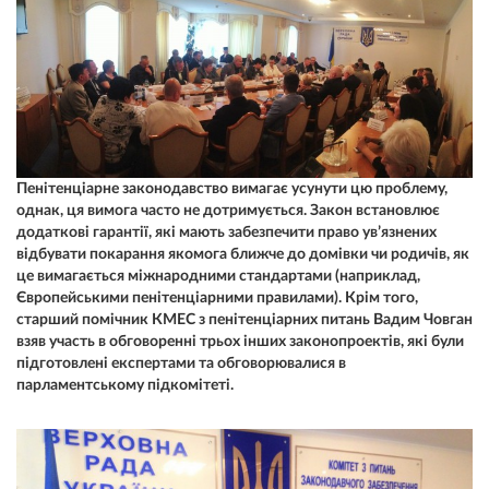
Пенітенціарне законодавство вимагає усунути цю проблему,
однак, ця вимога часто не дотримується. Закон встановлює
додаткові гарантії, які мають забезпечити право ув’язнених
відбувати покарання якомога ближче до домівки чи родичів, як
це вимагається міжнародними стандартами (наприклад,
Європейськими пенітенціарними правилами). Крім того,
старший помічник КМЕС з пенітенціарних питань Вадим Човган
взяв участь в обговоренні трьох інших законопроектів, які були
підготовлені експертами та обговорювалися в
парламентському підкомітеті.