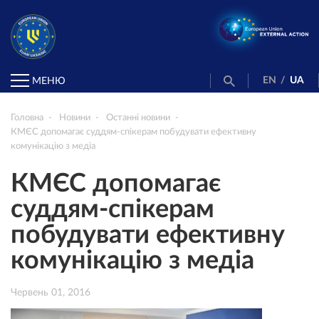
EN
/
UA
МЕНЮ
Головна
Новини
Останні новини
КМЄС допомагає суддям-спікерам побудувати ефективну
комунікацію з медіа
КМЄС допомагає
суддям-спікерам
побудувати ефективну
комунікацію з медіа
Червень 01, 2016