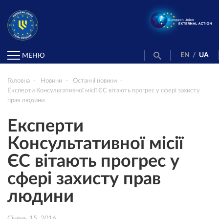
EN
/
UA
МЕНЮ
Головна
Новини
Останні новини
Експерти Консультативної місії ЄС вітають прогрес у сфері захисту
прав людини
Експерти
Консультативної місії
ЄС вітають прогрес у
сфері захисту прав
людини
Січень 15, 2016