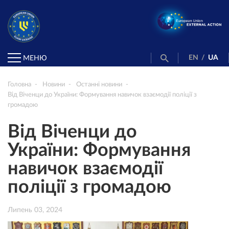
EN
/
UA
МЕНЮ
Головна
Новини
Останні новини
Від Віченци до України: Формування навичок взаємодії поліції з
громадою
Від Віченци до
України: Формування
навичок взаємодії
поліції з громадою
Липень 03, 2024