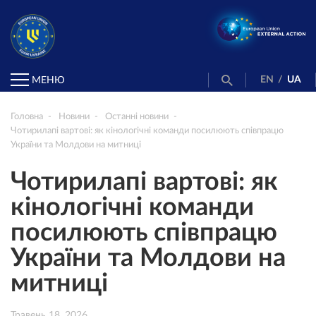
EN
/
UA
МЕНЮ
Головна
Новини
Останні новини
Чотирилапі вартові: як кінологічні команди посилюють співпрацю
України та Молдови на митниці
Чотирилапі вартові: як
кінологічні команди
посилюють співпрацю
України та Молдови на
митниці
Травень 18, 2026