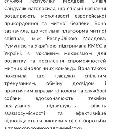
служби Республіки Молдова Олівія
Сандуляк наголосила, що спільні навчання
розширюють можливості європейської
прикордонної та митної безпеки. Вона
зазначила, що «спільна платформа митної
співпраці між Республікою Молдова,
Румунією та Україною, підтримана КМЄС в
Україні, є важливим механізмом для
розвитку та посилення спроможностей
митних кінологічних команд». Вона також
пояснила, що «завдяки спільним
тренуванням, обміну досвідом і
практичним вправам кінологи та службові
собаки вдосконалюють техніки
реагування, підвищують рівень
взаємосумісності та ефективніше
відповідають на виклики у сфері боротьби
з транскордонною злочинністю».