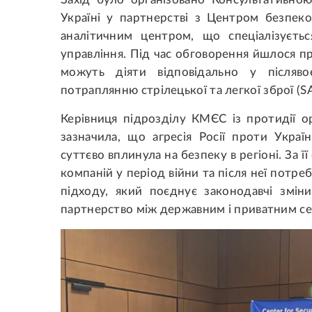
Україні у партнерстві з Центром безпек
аналітичним центром, що спеціалізуєть
управління. Під час обговорення йшлося про
можуть діяти відповідально у післяв
потраплянню стрілецької та легкої зброї (S
Керівниця підрозділу КМЄС із протидії ор
зазначила, що агресія Росії проти Укра
суттєво вплинула на безпеку в регіоні. За ї
компаній у період війни та після неї потр
підходу, який поєднує законодавчі змін
партнерство між державним і приватним с