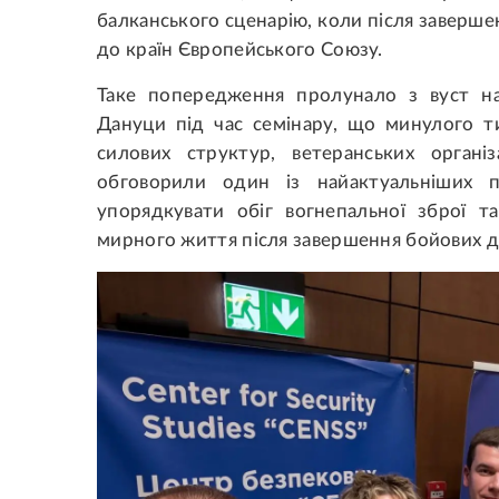
балканського сценарію, коли після заверше
до країн Європейського Союзу.
Таке попередження пролунало з вуст н
Дануци під час семінару, що минулого ти
силових структур, ветеранських органі
обговорили один із найактуальніших п
упорядкувати обіг вогнепальної зброї т
мирного життя після завершення бойових д