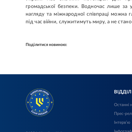
громадської безпеки. Водночас лише за 
нагляду та міжнародної співпраці можна г
під час війни, служитимуть миру, а не стан
Поділитися новиною:
ВІДДІ
Останні 
Прес-рел
Інтерв’ю
Інфограф