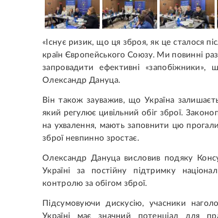
«Існує ризик, що ця зброя, як це сталося п
країн Європейського Союзу. Ми повинні р
запровадити ефективні «запобіжники», 
Олександр Дануца.
Він також зауважив, що Україна залишаєт
який регулює цивільний обіг зброї. Зако
на ухвалення, мають заповнити цю прогали
зброї невпинно зростає.
Олександр Дануца висловив подяку Консу
Україні за постійну підтримку націона
контролю за обігом зброї.
Підсумовуючи дискусію, учасники нагол
Україні має значний потенціал для пр