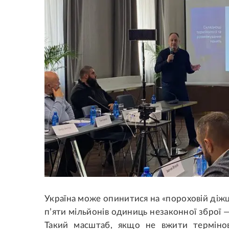
Україна може опинитися на «пороховій діжц
п’яти мільйонів одиниць незаконної зброї —
Такий масштаб, якщо не вжити термінов