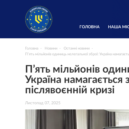
ГОЛОВНА
НАША МІС
Головна
Новини
Останні новини
П’ять мільйонів одиниць нелегальної зброї: Україна намагаєт
П’ять мільйонів один
Україна намагається 
післявоєнній кризі
Листопад 07, 2025