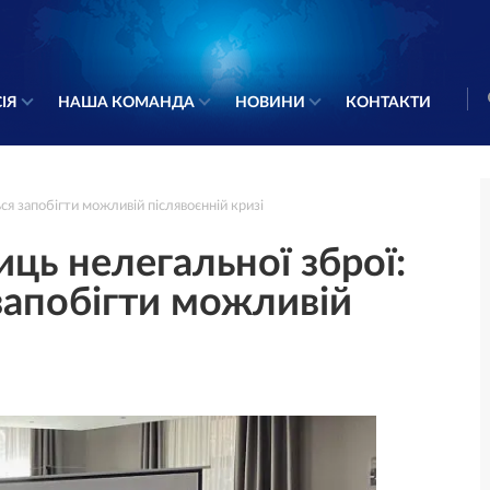
ІЯ
НАША КОМАНДА
НОВИНИ
КОНТАКТИ
ься запобігти можливій післявоєнній кризі
иць нелегальної зброї:
запобігти можливій