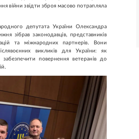
ння війни звідти зброя масово потрапляла
ародного депутата України Олександра
жня зібрав законодавців, представників
зацій та міжнародних партнерів. Вони
іслявоєнних викликів для України: як
а забезпечити повернення ветеранів до
ій.