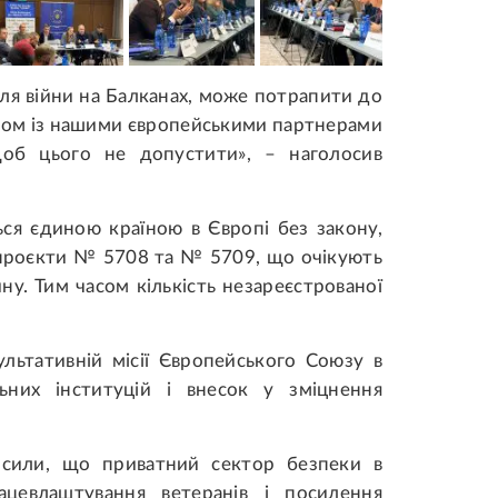
ісля війни на Балканах, може потрапити до
азом із нашими європейськими партнерами
щоб цього не допустити», – наголосив
ься єдиною країною в Європі без закону,
нопроєкти № 5708 та № 5709, що очікують
ну. Тим часом кількість незареєстрованої
льтативній місії Європейського Союзу в
льних інституцій і внесок у зміцнення
осили, що приватний сектор безпеки в
ацевлаштування ветеранів і посилення