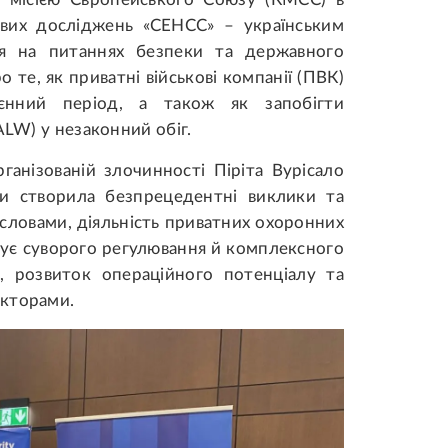
ових досліджень «СЕНСС» – українським
ся на питаннях безпеки та державного
 те, як приватні військові компанії (ПВК)
оєнний період, а також як запобігти
ALW) у незаконний обіг.
ганізованій злочинності Піріта Вурісало
їни створила безпрецедентні виклики та
ї словами, діяльність приватних охоронних
ебує суворого регулювання й комплексного
и, розвиток операційного потенціалу та
екторами.