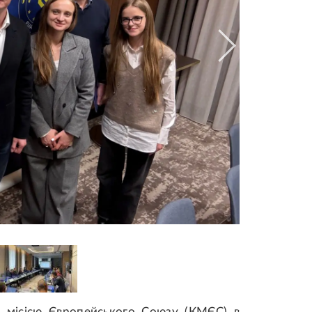
ю місією Європейського Союзу (КМЄС) в