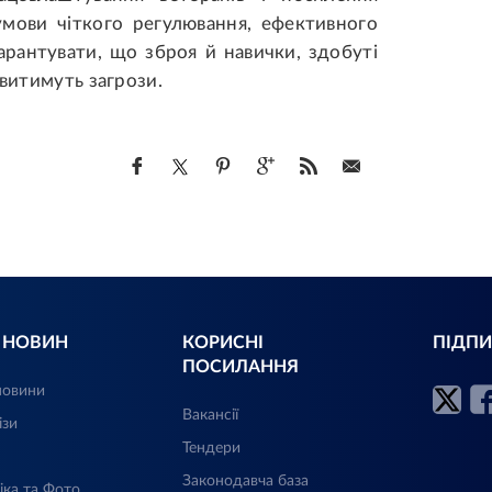
умови чіткого регулювання, ефективного
арантувати, що зброя й навички, здобуті
овитимуть загрози.
Л НОВИН
КОРИСНІ
ПІДПИ
ПОСИЛАННЯ
новини
Вакансії
ізи
Тендери
Законодавча база
іка та Фото