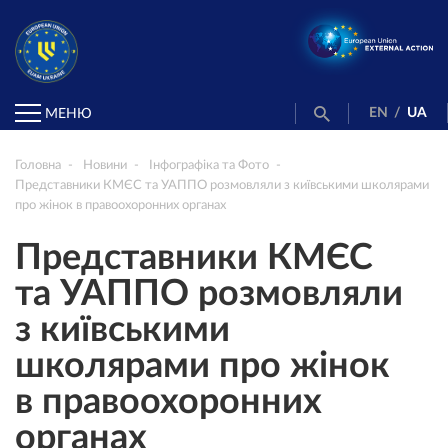
EN
/
UA
МЕНЮ
Головна
Новини
Інфографіка та Фото
Представники КМЄС та УАППО розмовляли з київськими школярами
про жінок в правоохоронних органах
Представники КМЄС
та УАППО розмовляли
з київськими
школярами про жінок
в правоохоронних
органах