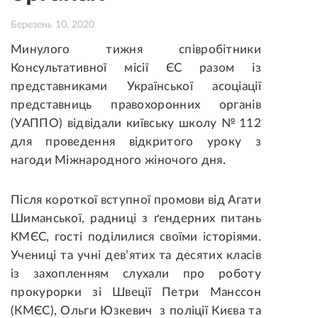
Березень 10, 2020
Минулого тижня співробітники
Консультативної місії ЄС разом із
представниками Української асоціації
представниць правохоронних органів
(УАППО) відвідали київську школу № 112
для проведення відкритого уроку з
нагоди Міжнародного жіночого дня.
Після короткої вступної промови від Агати
Шиманської, радниці з ґендерних питань
КМЄС, гості поділилися своїми історіями.
Учениці та учні дев’ятих та десятих класів
із захопленням слухали про роботу
прокурорки зі Швеції Петри Манссон
(КМЄС), Ольги Юзкевич з поліції Києва та