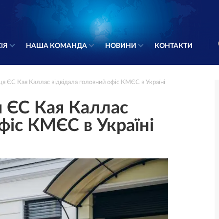
ІЯ
НАША КОМАНДА
НОВИНИ
КОНТАКТИ
я ЄС Кая Каллас відвідала головний офіс КМЄС в Україні
 ЄС Кая Каллас
фіс КМЄС в Україні