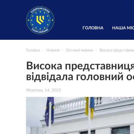
ГОЛОВНА
НАША МІС
Головна
Новини
Останні новини
Висока представниц
Висока представниця
відвідала головний о
Жовтень 14, 2025