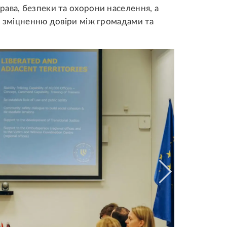
ава, безпеки та охорони населення, а
є зміцненню довіри між громадами та