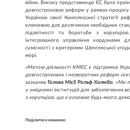
війни, Високу представницю ЄС було проі
довгострокових реформ у рамках процесу 
Україною своєї Комплексної стратегії ре
ключовою для досягнення необхідних станд
підзвітності та боротьби з корупціє
інтегрованого управління кордонами д
сумісності з критеріями Шенгенської угод
морі.
«Метою діяльності КМЄС є підтримка Укра
довгострокових і незворотних реформ сек
зазначив
Голова Місії Рольф Холмбо
.
«Ми п
у зміцненні інституцій для забезпечення в
з корупцією, що є основою будь-якого демо
Поділитися новиною: