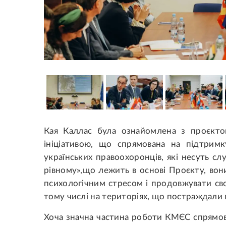
Кая Каллас була ознайомлена з проєкт
ініціативою, що спрямована на підтримк
українських правоохоронців, які несуть с
рівному»,що лежить в основі Проєкту, во
психологічним стресом і продовжувати св
тому числі на територіях, що постраждали в
Хоча значна частина роботи КМЄС спрямова