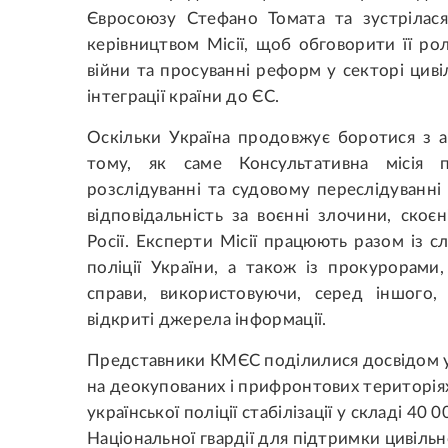
Євросоюзу Стефано Томата та зустріла
керівництвом Місії, щоб обговорити її рол
війни та просуванні реформ у секторі циві
інтеграції країни до ЄС.
Оскільки Україна продовжує боротися з 
тому, як саме Консультативна місія 
розслідуванні та судовому переслідуванн
відповідальність за воєнні злочини, ско
Росії. Експерти Місії працюють разом із 
поліції України, а також із прокурорам
справи, використовуючи, серед іншого,
відкриті джерела інформації.
Представники КМЄС поділилися досвідом у 
на деокупованих і прифронтових територіях
української поліції стабілізації у складі 40 
Національної гвардії для підтримки цивільн