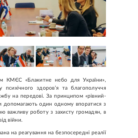
ом КМЄС «Блакитне небо для України»,
у психічного здоров’я та благополуччя
лужбу на передові. За принципом «рівний-
ни допомагають один одному впоратися з
ою важливу роботу з захисту громадян, в
ід війни.
на на реагування на безпосередні реалії