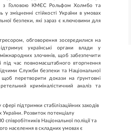
ся з Головою КМЄС Рольфом Холмбо та
ь у зміцненні стійкості України в умовах
льної безпеки, які зараз є ключовими для
агресором, обговорення зосередилися на
підтримує українські органи влади у
і міжнародних злочинів, щоб забезпечити
єні під час повномасштабного вторгнення
слідчими Служби безпеки та Національної
и, щоб перетворити докази на ґрунтовні
 ретельний криміналістичний аналіз та
сфері підтримки стабілізаційних заходів
 України. Розвиток потенціалу
000 співробітників Національної поліції та
ого населення в складних умовах є