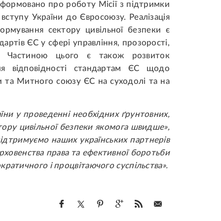
нформовано про роботу Місії з підтримки
вступу України до Євросоюзу. Реалізація
формування сектору цивільної безпеки є
артів ЄС у сфері управління, прозорості,
ю. Частиною цього є також розвиток
ля відповідності стандартам ЄС щодо
и та Митного союзу ЄС на суходолі та на
їни у проведенні необхідних ґрунтовних,
тору цивільної безпеки якомога швидше»,
ідтримуємо наших українських партнерів
ерховенства права та ефективної боротьби
кратичного і процвітаючого суспільства».