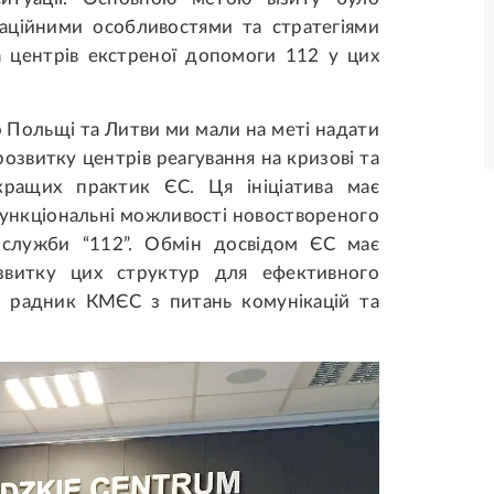
аційними особливостями та стратегіями
а центрів екстреної допомоги 112 у цих
о Польщі та Литви ми мали на меті надати
озвитку центрів реагування на кризові та
йкращих практик ЄС. Ця ініціатива має
функціональні можливості новоствореного
 служби “112”. Обмін досвідом ЄС має
звитку цих структур для ефективного
й радник КМЄС з питань комунікацій та