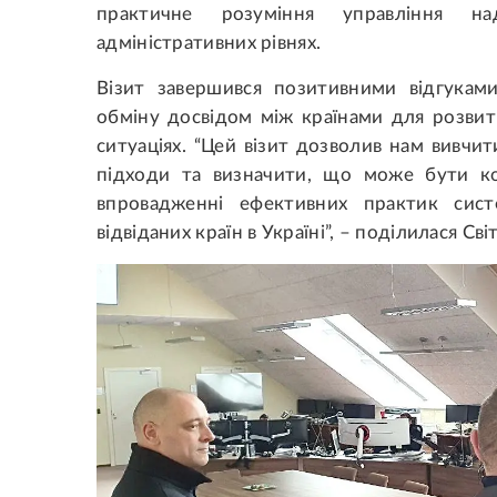
практичне розуміння управління на
адміністративних рівнях.
Візит завершився позитивними відгуками
обміну досвідом між країнами для розви
ситуаціях. “Цей візит дозволив нам вивчит
підходи та визначити, що може бути ко
впровадженні ефективних практик сис
відвіданих країн в Україні”, – поділилася Сві