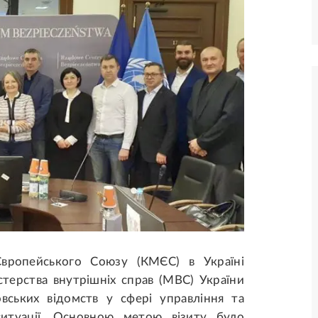
Європейського Союзу (КМЄС) в Україні
істерства внутрішніх справ (МВС) України
вських відомств у сфері управління та
ситуації. Основною метою візиту було