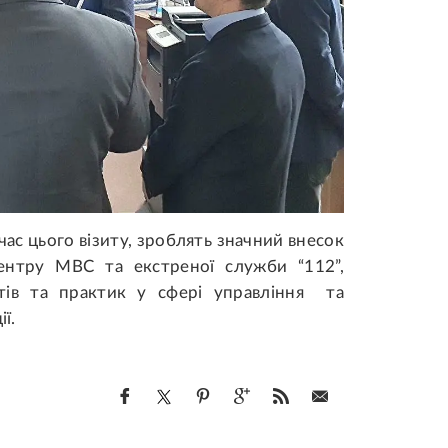
 час цього візиту, зроблять значний внесок
центру МВС та екстреної служби “112”,
тів та практик у сфері управління та
ї.