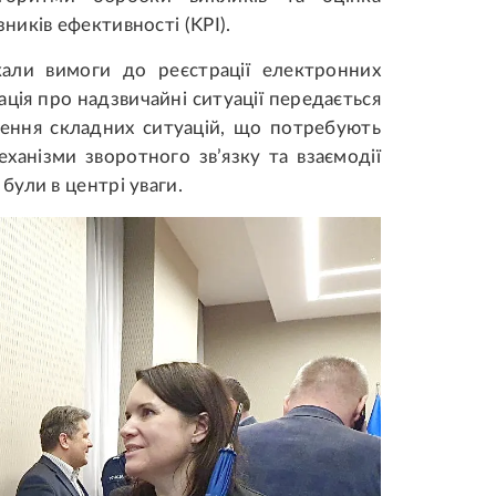
иків ефективності (KPI).
икали вимоги до реєстрації електронних
ація про надзвичайні ситуації передається
ення складних ситуацій, що потребують
еханізми зворотного зв’язку та взаємодії
ули в центрі уваги.