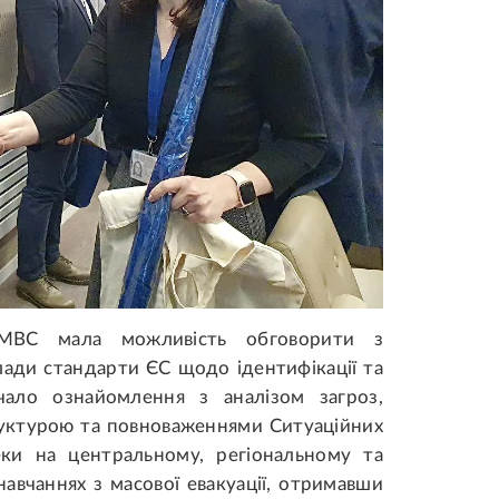
 МВС мала можливість обговорити з
лади стандарти ЄС щодо ідентифікації та
ючало ознайомлення з аналізом загроз,
руктурою та повноваженнями Ситуаційних
еки на центральному, регіональному та
навчаннях з масової евакуації, отримавши