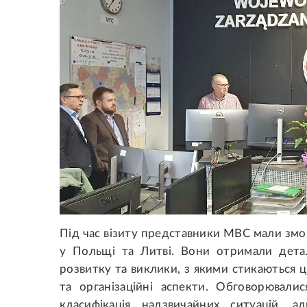
Під час візиту представники МВС мали зм
у Польщі та Литві. Вони отримали дета
розвитку та виклики, з якими стикаються ці 
та організаційні аспекти. Обговорювали
класифікація надзвичайних ситуацій, 