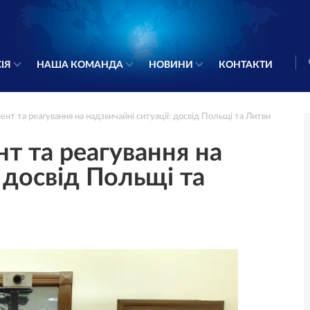
ІЯ
НАША КОМАНДА
НОВИНИ
КОНТАКТИ
т та реагування на надзвичайні ситуації: досвід Польщі та Литви
 та реагування на
: досвід Польщі та