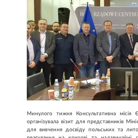
Минулого тижня Консультативна місія 
організувала візит для представників Мін
для вивчення досвіду польських та лито
реагування на кризові та надзвичайні 