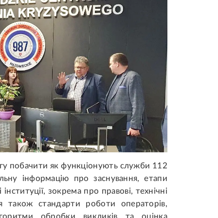
огу побачити як функціонують служби 112
льну інформацію про заснування, етапи
інституції, зокрема про правові, технічні
ся також стандарти роботи операторів,
алгоритми обробки викликів та оцінка