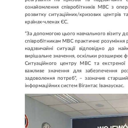
ознайомлення співробітників МВС з опер
розвитку ситуаційних/кризових центрів т
країнах-членах ЄС.
“За допомогою цього навчального візиту д
співробітникам МВС практичне розуміння р
надзвичайні ситуації відповідно до на
вирішальне значення, оскільки розширює 
Ситуаційного центру МВС та екстреної
важливе значення для забезпечення ро
задоволення потреб”, – зазначив старши
інформаційних систем Вігантас Іванаускас.