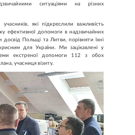
дзвичайними ситуаціями на різних
 учасників, які підкреслили важливість
тку ефективної допомоги в надзвичайних
и досвід Польщі та Литви, порівняти їхні
рисним для України. Ми зацікавлені у
теми екстреної допомоги 112 з обох
тлана, учасниця візиту.