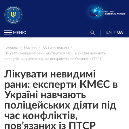
EN
/
UA
МЕНЮ
Головна
Новини
Останні новини
Лікувати невидимі рани: експерти КМЄС в Україні навчають
поліцейських діяти під час конфліктів, пов’язаних із ПТСР
Лікувати невидимі
рани: експерти КМЄС в
Україні навчають
поліцейських діяти під
час конфліктів,
пов’язаних із ПТСР