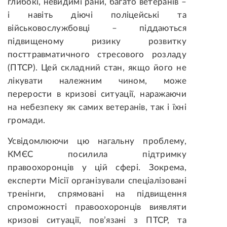
глибокі, невидимі рани, багато ветеранів –
і навіть діючі поліцейські та
військовослужбовці – піддаються
підвищеному ризику розвитку
посттравматичного стресового розладу
(ПТСР). Цей складний стан, якщо його не
лікувати належним чином, може
перерости в кризові ситуації, наражаючи
на небезпеку як самих ветеранів, так і їхні
громади.
Усвідомлюючи цю нагальну проблему,
КМЄС посилила підтримку
правоохоронців у цій сфері. Зокрема,
експерти Місії організували спеціалізовані
тренінги, спрямовані на підвищення
спроможності правоохоронців виявляти
кризові ситуації, пов’язані з ПТСР, та