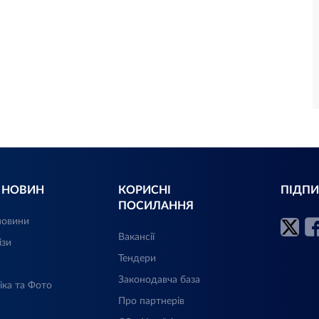
Л НОВИН
КОРИСНІ
ПІДПИ
ПОСИЛАННЯ
новини
Вакансії
ізи
Тендери
Законодавча база
іка та Фото
Про партнерів