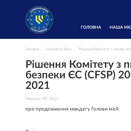
ГОЛОВНА
НАША МІС
Головна
Legislative Base
Рішення Комітету з питань по
Рішення Комітету з п
безпеки ЄС (CFSP) 20
2021
Червень 09, 2021
про продовження мандату Голови місії