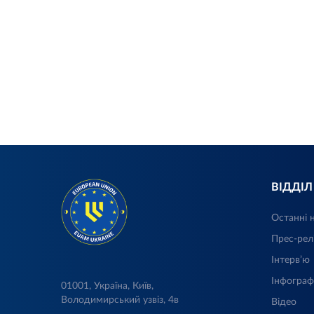
ВІДДІ
Останні 
Прес-рел
Інтерв’ю
Інфограф
01001, Україна, Київ,
Володимирський узвіз, 4в
Відео