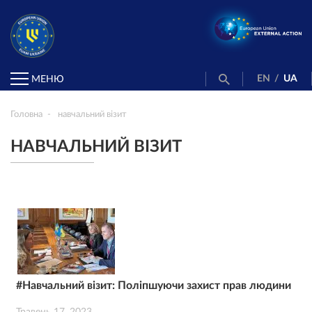
EN
/
UA
МЕНЮ
Головна
навчальний візит
НАВЧАЛЬНИЙ ВІЗИТ
#Навчальний візит: Поліпшуючи захист прав людини