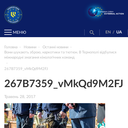
EN
/
UA
МЕНЮ
Головна
Новини
Останні новини
Вони шукають зброю, наркотики та тютюн. В Тернополі відбулися
міжнародні змагання кінологічних команд
267B7359_vMkQd9M2FJ
267B7359_vMkQd9M2FJ
Травень 28, 2017