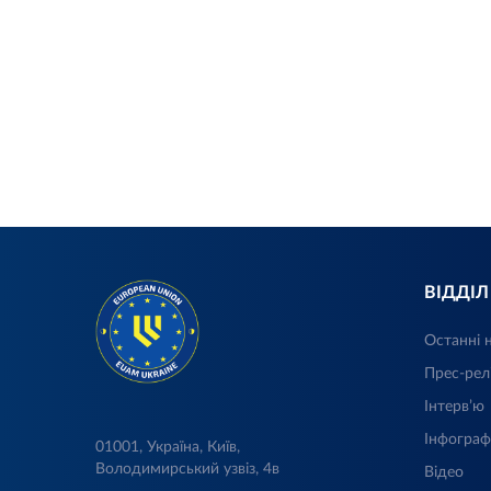
ВІДДІ
Останні 
Прес-рел
Інтерв’ю
Інфограф
01001, Україна, Київ,
Володимирський узвіз, 4в
Відео