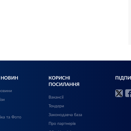
Л НОВИН
КОРИСНІ
ПІДПИ
ПОСИЛАННЯ
новини
Вакансії
ізи
Тендери
Законодавча база
іка та Фото
Про партнерів