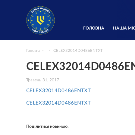
ГОЛОВНА
НАША МІС
Головна
CELEX32014D0486ENTXT
CELEX32014D0486E
Травень 31, 2017
CELEX32014D0486ENTXT
CELEX32014D0486ENTXT
Поділитися новиною: